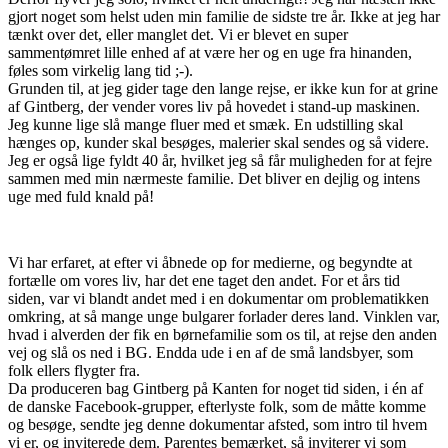
gjort noget som helst uden min familie de sidste tre år. Ikke at jeg har
tænkt over det, eller manglet det. Vi er blevet en super
sammentømret lille enhed af at være her og en uge fra hinanden,
føles som virkelig lang tid ;-).
Grunden til, at jeg gider tage den lange rejse, er ikke kun for at grine
af Gintberg, der vender vores liv på hovedet i stand-up maskinen.
Jeg kunne lige slå mange fluer med et smæk. En udstilling skal
hænges op, kunder skal besøges, malerier skal sendes og så videre.
Jeg er også lige fyldt 40 år, hvilket jeg så får muligheden for at fejre
sammen med min nærmeste familie. Det bliver en dejlig og intens
uge med fuld knald på!
Vi har erfaret, at efter vi åbnede op for medierne, og begyndte at
fortælle om vores liv, har det ene taget den andet. For et års tid
siden, var vi blandt andet med i en dokumentar om problematikken
omkring, at så mange unge bulgarer forlader deres land. Vinklen var,
hvad i alverden der fik en børnefamilie som os til, at rejse den anden
vej og slå os ned i BG. Endda ude i en af de små landsbyer, som
folk ellers flygter fra.
Da produceren bag Gintberg på Kanten for noget tid siden, i én af
de danske Facebook-grupper, efterlyste folk, som de måtte komme
og besøge, sendte jeg denne dokumentar afsted, som intro til hvem
vi er, og inviterede dem. Parentes bemærket, så inviterer vi som