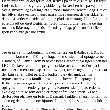
Dette rejsebrev er det første, der skrives på en faktisk rejse. En rejse
i rejsen, kan man sige… Jeg sidder og skriver i en bus på vej mod
Sofia, hvorfra jeg skal tage et fly mod Danmark senere i dag. Brevet
her bliver skrevet med meget små armbevægelser, da der sidder en
dame på sædet ved siden af mig og pladsen er trang. Udenfor glider
et regnvådt og diset Bulgarien forbi, holdt i brune, grønne og grå
nuancer. Ikke nogen ophidsende udsigt i dag, på en tur der ellers
godt kan være ganske smuk.
Jeg er på vej til København, da jeg har fået en flybillet af DR1, for
at kunne komme til DK og deltage i den sidste del af optagelserne til
Gintberg på Kanten, som vi havde besøg af for et par uger siden her
i BG. De laver en mindre programrække om Udkants Europa i
forbindelse med Europaparlamentsvalget, der er lige om hjørnet. Da
der kun var én billet på DR´s budget, blev der mig, der må
repræsentere vores familie til stand-up showet. Det optages i
København i morgen aften og klippes sammen med de øvrige
optagelser til det endelige program. Børnene skal jo passe deres
skole og en rejse som denne er meget hård ved Simon. Vi har
derforuden planlagt en ferie til Danmark i midten af april for lang tid
siden og det er jo lige om hjørnet. Ungerne følte sig godt nok lidt
snydt.
Derfor flyver jeg solo, hvilket er helt underligt!! Jeg har næsten ikke