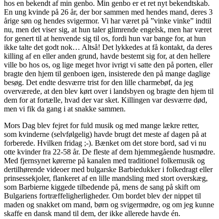
hos en bekendt af min genbo. Min genbo er et ret nyt bekendtskab.
En ung kvinde på 26 år, der bor sammen med hendes mand, deres 3
årige søn og hendes svigermor. Vi har været på ”vinke vinke” indtil
nu, men det viser sig, at hun taler glimrende engelsk, men har været
for genert til at henvende sig til os, fordi hun var bange for, at hun
ikke talte det godt nok… Altså! Det lykkedes at få kontakt, da deres
killing af en eller anden grund, havde bestemt sig for, at den hellere
ville bo hos os, og lige meget hvor ivrigt vi satte den på porten, eller
bragte den hjem til genboen igen, insisterede den på mange daglige
besøg. Det endte desværre trist for den lille charmebøf, da jeg
overværede, at den blev kørt over i landsbyen og bragte den hjem til
dem for at fortælle, hvad der var sket. Killingen var desværre død,
men vi fik da gang i at snakke sammen.
Mors Dag blev fejret for fuld musik og med mange lækre retter,
som kvinderne (selvfølgelig) havde brugt det meste af dagen på at
forberede. Hvilken fridag ;-). Bænket om det store bord, sad vi nu
otte kvinder fra 22-58 år. De fleste af dem hjemmegående husmødre.
Med fjernsynet kørerne på kanalen med traditionel folkemusik og
dertilhørende videoer med bulgarske Barbiedukker i folkedragt eller
prinsessekjoler, flankeret af en lille mandsling med stort overskæg,
som Barbierne kiggede tilbedende på, mens de sang på skift om
Bulgariens fortræffeligherligheder. Om bordet blev der nippet til
maden og snakket om mand, børn og svigermødre, og om jeg kunne
skaffe en dansk mand til dem, der ikke allerede havde én.