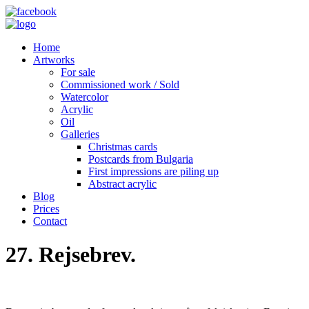
Home
Artworks
For sale
Commissioned work / Sold
Watercolor
Acrylic
Oil
Galleries
Christmas cards
Postcards from Bulgaria
First impressions are piling up
Abstract acrylic
Blog
Prices
Contact
27. Rejsebrev.