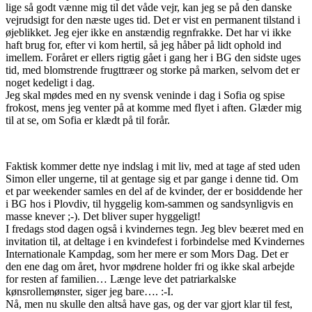
lige så godt vænne mig til det våde vejr, kan jeg se på den danske
vejrudsigt for den næste uges tid. Det er vist en permanent tilstand i
øjeblikket. Jeg ejer ikke en anstændig regnfrakke. Det har vi ikke
haft brug for, efter vi kom hertil, så jeg håber på lidt ophold ind
imellem. Foråret er ellers rigtig gået i gang her i BG den sidste uges
tid, med blomstrende frugttræer og storke på marken, selvom det er
noget kedeligt i dag.
Jeg skal mødes med en ny svensk veninde i dag i Sofia og spise
frokost, mens jeg venter på at komme med flyet i aften. Glæder mig
til at se, om Sofia er klædt på til forår.
Faktisk kommer dette nye indslag i mit liv, med at tage af sted uden
Simon eller ungerne, til at gentage sig et par gange i denne tid. Om
et par weekender samles en del af de kvinder, der er bosiddende her
i BG hos i Plovdiv, til hyggelig kom-sammen og sandsynligvis en
masse knever ;-). Det bliver super hyggeligt!
I fredags stod dagen også i kvindernes tegn. Jeg blev beæret med en
invitation til, at deltage i en kvindefest i forbindelse med Kvindernes
Internationale Kampdag, som her mere er som Mors Dag. Det er
den ene dag om året, hvor mødrene holder fri og ikke skal arbejde
for resten af familien… Længe leve det patriarkalske
kønsrollemønster, siger jeg bare…. :-I.
Nå, men nu skulle den altså have gas, og der var gjort klar til fest,