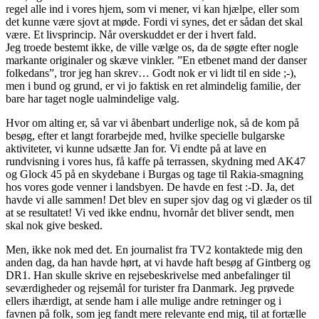
regel alle ind i vores hjem, som vi mener, vi kan hjælpe, eller som
det kunne være sjovt at møde. Fordi vi synes, det er sådan det skal
være. Et livsprincip. Når overskuddet er der i hvert fald.
Jeg troede bestemt ikke, de ville vælge os, da de søgte efter nogle
markante originaler og skæve vinkler. ”En etbenet mand der danser
folkedans”, tror jeg han skrev… Godt nok er vi lidt til en side ;-),
men i bund og grund, er vi jo faktisk en ret almindelig familie, der
bare har taget nogle ualmindelige valg.
Hvor om alting er, så var vi åbenbart underlige nok, så de kom på
besøg, efter et langt forarbejde med, hvilke specielle bulgarske
aktiviteter, vi kunne udsætte Jan for. Vi endte på at lave en
rundvisning i vores hus, få kaffe på terrassen, skydning med AK47
og Glock 45 på en skydebane i Burgas og tage til Rakia-smagning
hos vores gode venner i landsbyen. De havde en fest :-D. Ja, det
havde vi alle sammen! Det blev en super sjov dag og vi glæder os til
at se resultatet! Vi ved ikke endnu, hvornår det bliver sendt, men
skal nok give besked.
Men, ikke nok med det. En journalist fra TV2 kontaktede mig den
anden dag, da han havde hørt, at vi havde haft besøg af Gintberg og
DR1. Han skulle skrive en rejsebeskrivelse med anbefalinger til
seværdigheder og rejsemål for turister fra Danmark. Jeg prøvede
ellers ihærdigt, at sende ham i alle mulige andre retninger og i
favnen på folk, som jeg fandt mere relevante end mig, til at fortælle