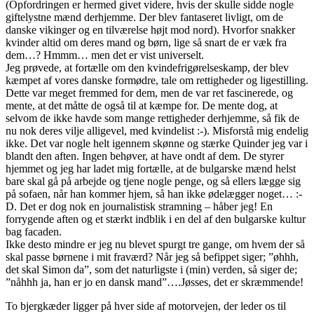
(Opfordringen er hermed givet videre, hvis der skulle sidde nogle
giftelystne mænd derhjemme. Der blev fantaseret livligt, om de
danske vikinger og en tilværelse højt mod nord). Hvorfor snakker
kvinder altid om deres mand og børn, lige så snart de er væk fra
dem…? Hmmm… men det er vist universelt.
Jeg prøvede, at fortælle om den kvindefrigørelseskamp, der blev
kæmpet af vores danske formødre, tale om rettigheder og ligestilling.
Dette var meget fremmed for dem, men de var ret fascinerede, og
mente, at det måtte de også til at kæmpe for. De mente dog, at
selvom de ikke havde som mange rettigheder derhjemme, så fik de
nu nok deres vilje alligevel, med kvindelist :-). Misforstå mig endelig
ikke. Det var nogle helt igennem skønne og stærke Quinder jeg var i
blandt den aften. Ingen behøver, at have ondt af dem. De styrer
hjemmet og jeg har ladet mig fortælle, at de bulgarske mænd helst
bare skal gå på arbejde og tjene nogle penge, og så ellers lægge sig
på sofaen, når han kommer hjem, så han ikke ødelægger noget… :-
D. Det er dog nok en journalistisk stramning – håber jeg! En
forrygende aften og et stærkt indblik i en del af den bulgarske kultur
bag facaden.
Ikke desto mindre er jeg nu blevet spurgt tre gange, om hvem der så
skal passe børnene i mit fraværd? Når jeg så befippet siger; ”øhhh,
det skal Simon da”, som det naturligste i (min) verden, så siger de;
”nåhhh ja, han er jo en dansk mand”….Jøsses, det er skræmmende!
To bjergkæder ligger på hver side af motorvejen, der leder os til