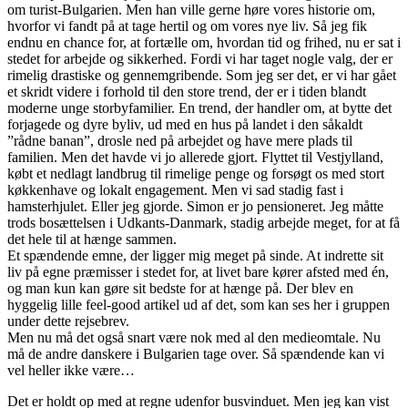
om turist-Bulgarien. Men han ville gerne høre vores historie om,
hvorfor vi fandt på at tage hertil og om vores nye liv. Så jeg fik
endnu en chance for, at fortælle om, hvordan tid og frihed, nu er sat i
stedet for arbejde og sikkerhed. Fordi vi har taget nogle valg, der er
rimelig drastiske og gennemgribende. Som jeg ser det, er vi har gået
et skridt videre i forhold til den store trend, der er i tiden blandt
moderne unge storbyfamilier. En trend, der handler om, at bytte det
forjagede og dyre byliv, ud med en hus på landet i den såkaldt
”rådne banan”, drosle ned på arbejdet og have mere plads til
familien. Men det havde vi jo allerede gjort. Flyttet til Vestjylland,
købt et nedlagt landbrug til rimelige penge og forsøgt os med stort
køkkenhave og lokalt engagement. Men vi sad stadig fast i
hamsterhjulet. Eller jeg gjorde. Simon er jo pensioneret. Jeg måtte
trods bosættelsen i Udkants-Danmark, stadig arbejde meget, for at få
det hele til at hænge sammen.
Et spændende emne, der ligger mig meget på sinde. At indrette sit
liv på egne præmisser i stedet for, at livet bare kører afsted med én,
og man kun kan gøre sit bedste for at hænge på. Der blev en
hyggelig lille feel-good artikel ud af det, som kan ses her i gruppen
under dette rejsebrev.
Men nu må det også snart være nok med al den medieomtale. Nu
må de andre danskere i Bulgarien tage over. Så spændende kan vi
vel heller ikke være…
Det er holdt op med at regne udenfor busvinduet. Men jeg kan vist